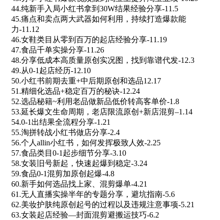
44.纯新手入局小红书拿到30W结果经验分享-11.5
45.痛点和卖点两大武器如何利用，持续打造爆款能
力-11.12
46.女鞋类目从零到百万的起店经验分享-11.19
47.食品千单实操分享-11.26
48.分享低成本高质量原创实况图，找到靠谱代发-12.3
49.从0-1起店经历-12.10
50.小红书前期去重+中后期原创和选品12.17
51.精细化选品+稳定百万的秘诀-12.24
52.选品秘籍~利用老品做新品低价转高客单价-1.8
53.延长爆文生命周期，老店限流原创+新店混剪–1.14
54.0-1出结果全流程分享-1.21
55.淘拼转战小红书做店分享-2.4
56.个人allin小红书，如何发挥极致人效-2.25
57.食品类目0-1起步细节分享-3.10
58.女装旧号新起，快速起爆到稳定-3.24
59.食品0-1混剪加原创起爆-4.8
60.新手如何选品找上家、混剪爆单-4.21
61.无人直播实操半年的专题分享，避坑指南-5.6
62.美妆护肤纯原创起号的过程以及违规注意事项-5.21
63.女装起店经验—封面混剪避搬运技巧-6.2