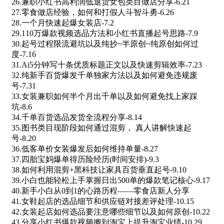
26.兼职小红书高利润低退货女包类目做店分享-6.21
27.零食做店经验，如何和打假人斗智斗勇-6.26
28.一个月快速起爆女装店-7.2
29.110万爆款视频选品方法和小红书直播起号思路-7.9
30.起号过程限流避坑以及纯抄~半原创~纯原创如何过
度-7.16
31.Ai5分钟写十条优质标题正文以及快速剪辑效率-7.23
32.纯新手百货爆发千单独家方法以及如何避免违规废
号-7.31
33.女装兼职如何半个月出千单以及如何避免找上家踩
坑-8.6
34.千单百货选品发货全流程分享-8.14
35.图书类目现阶段如何通过混剪， 真人讲解快速起
号-8.20
36.低客单价女装爆发后如何维持单量-8.27
37.四胎宝妈爆单得历险经历(时间安排)-9.3
38.如何利用混剪+黑科技让家具百货垂直起号-9.10
39.小白也能轻松上手掌握日出500单的爆款笔记核心-9.17
40.新手小白从0到1的心路历程——零食店新人分享
41.女鞋起店的选品细节和供应链对接差评处理-10.15
42.女装起店如何选品要注意哪些细节以及如何原创-10.22
43.分享小红书爆款视频搬到淘宝上提升淘宝业绩-10.29