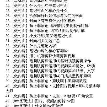
23.【写标题】笔记标题相关问题汇总
24.【做封面】什么是小红书笔记封面
25.【做封面】笔记封面的核心是什么
26.【做封面】拆解同行后如何思考我们的封面
27.【做封面】封面下有没有什么好的模板
28.【做封面】防止非原创–基础图片美化制作讲解
29.【做封面】防止非原创–四宫格图片制作讲解
30.【做封面】小技巧!快速筛选笔记封面
31.【做封面】封面相关问题汇总
32.【做内容】什么是笔记内容
33.【做内容】笔记内容的核心有哪些
34.【做内容】用手机端剪映快速剪辑视频
35.【做内容】电脑版剪映运用(1)基础视频剪辑操作
36.【做内容】电脑版剪映运用(2)视频添加特效、转场
37.【做内容】电脑版剪映运用(3)视频添加贴纸、文字
38.【做内容】电脑版剪映运用(4)口播类型视频剪辑
39.【做内容】防止非原创：剪映画中画剪辑教程
40.【做内容】防止非原创：去除图片视频水印–龙猫水印
大师
41.【做内容】防止非原创：去重：AI修复+广角设置
42.【live图玩法】图片、视频如何转live图
43.【live图玩法】什么是live图笔记