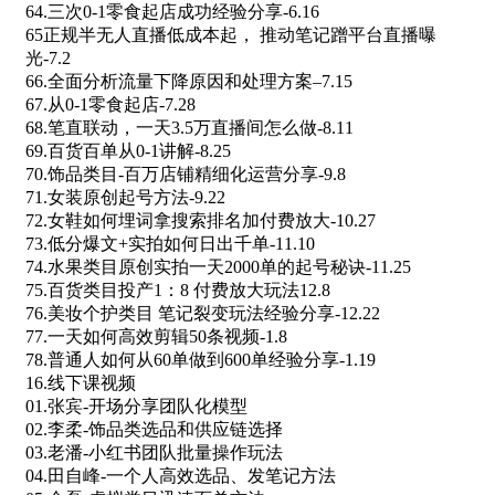
64.三次0-1零食起店成功经验分享-6.16
65正规半无人直播低成本起， 推动笔记蹭平台直播曝
光-7.2
66.全面分析流量下降原因和处理方案–7.15
67.从0-1零食起店-7.28
68.笔直联动，一天3.5万直播间怎么做-8.11
69.百货百单从0-1讲解-8.25
70.饰品类目-百万店铺精细化运营分享-9.8
71.女装原创起号方法-9.22
72.女鞋如何埋词拿搜索排名加付费放大-10.27
73.低分爆文+实拍如何日出千单-11.10
74.水果类目原创实拍一天2000单的起号秘诀-11.25
75.百货类目投产1：8 付费放大玩法12.8
76.美妆个护类目 笔记裂变玩法经验分享-12.22
77.一天如何高效剪辑50条视频-1.8
78.普通人如何从60单做到600单经验分享-1.19
16.线下课视频
01.张宾-开场分享团队化模型
02.李柔-饰品类选品和供应链选择
03.老潘-小红书团队批量操作玩法
04.田自峰-一个人高效选品、发笔记方法