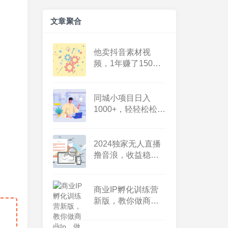
文章聚合
他卖抖音素材视
频，1年赚了150万
+，纯利润！
同城小项目日入
1000+，轻轻松松没
烦恼
2024独家无人直播
撸音浪，收益稳定
无需看守，轻松上
手日入1000+【揭
秘】
商业IP孵化训练营
新版，教你做商业
Ip，做好人设，流量
搞好钱