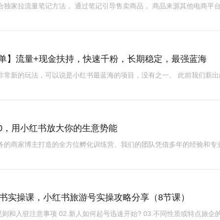
合独家拉流量笔记方法， 通过笔记引导售卖商品， 商品来源其他电商平
商单】流量+现金扶持，快速千粉，长期稳定，最强蓝海
非常新的玩法，可以说是小红书最蓝海的项目，没有之一。 此前我们新出
.0，用小红书放大你的生意势能
服务的商家博主打造的全方位孵化训练营。我们的团队凭借多年的经验和专
红书实操课，小红书旅游号实操攻略分享（8节课）
则和入驻注意事项 02.新人如何起号迅速开始? 03.不同性质或特点旅企的 .