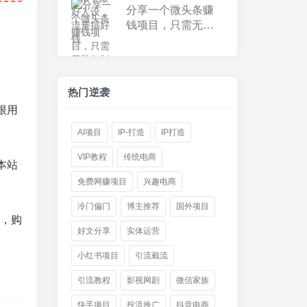
分享一个微头条赚
钱项目，只需无脑
复制粘贴，日入
100+
热门逆袭
限用
AI项目
IP-打造
IP打造
VIP教程
传统电商
本站
免费网赚项目
兴趣电商
冷门偏门
博主推荐
国外项目
件，购
好文分享
实体运营
小红书项目
引流截流
引流教程
影视网剧
微信家族
快手项目
投流推广
抖音电商