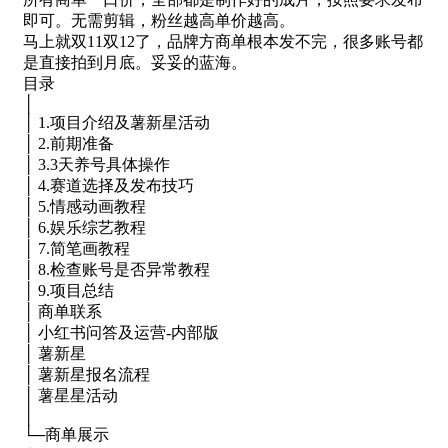
即可。无需剪辑，粉丝越高单价越高。
马上就双11双12了，品牌方商单根本发不完，很多账号都
是直接拍到月底。妥妥的蓝海。
目录
│
│ 1.项目介绍及薯新星活动
│ 2.前期准备
│ 3.3天养号具体操作
│ 4.赛道选择及发布技巧
│ 5.情感动画教程
│ 6.娱乐综艺教程
│ 7.简笔画教程
│ 8.检查账号是否异常教程
│ 9.项目总结
│ 商单联系
│ 小红书问答及运营-内部版
│ 薯新星
│ 薯新星报名流程
│ 薯星星活动
│
└─商单展示