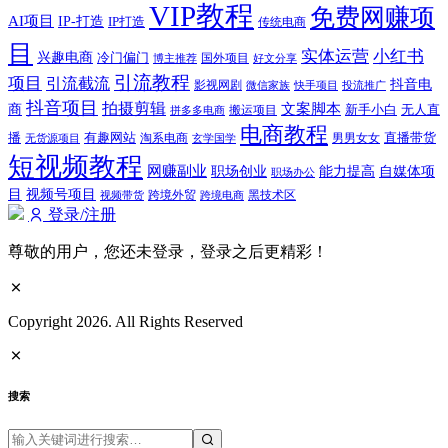
VIP教程
免费网赚项
AI项目
IP-打造
IP打造
传统电商
目
实体运营
小红书
兴趣电商
冷门偏门
国外项目
博主推荐
好文分享
引流教程
项目
引流截流
抖音电
影视网剧
快手项目
投流推广
微信家族
抖音项目
拍摄剪辑
商
文案脚本
新手小白
无人直
拼多多电商
搬运项目
电商教程
有趣网站
直播带货
播
淘系电商
男男女女
无货源项目
玄学国学
短视频教程
网赚副业
能力提高
职场创业
自媒体项
职场办公
视频号项目
目
跨境外贸
视频带货
跨境电商
黑技术区
登录/注册
尊敬的用户，您还未登录，登录之后更精彩！
Copyright 2026. All Rights Reserved
搜索