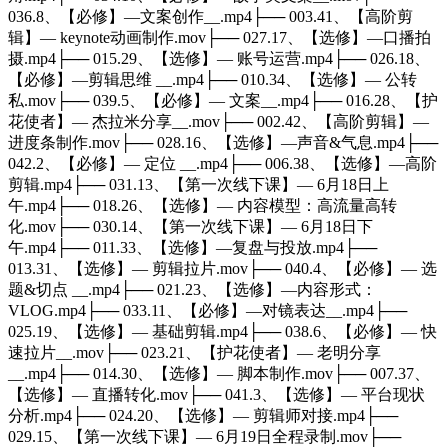
036.8、【必修】—文案创作__.mp4├── 003.41、【高阶剪
辑】— keynote动画制作.mov├── 027.17、【选修】—口播拍
摄.mp4├── 015.29、【选修】— 账号运营.mp4├── 026.18、
【必修】—剪辑思维 __.mp4├── 010.34、【选修】— 公转
私.mov├── 039.5、【必修】— 文案__.mp4├── 016.28、【护
花使者】— 杰拉米分享__.mov├── 002.42、【高阶剪辑】—
进度条制作.mov├── 028.16、【选修】—声音&气息.mp4├──
042.2、【必修】— 定位 __.mp4├── 006.38、【选修】—高阶
剪辑.mp4├── 031.13、【第一次线下课】— 6月18日上
午.mp4├── 018.26、【选修】— 内容模型：高流量高转
化.mov├── 030.14、【第一次线下课】— 6月18日下
午.mp4├── 011.33、【选修】—复盘与投放.mp4├──
013.31、【选修】— 剪辑拉片.mov├── 040.4、【必修】— 选
题&切点 __.mp4├── 021.23、【选修】—内容形式：
VLOG.mp4├── 033.11、【必修】—对镜表达__.mp4├──
025.19、【选修】— 基础剪辑.mp4├── 038.6、【必修】— 快
速拉片__.mov├── 023.21、【护花使者】— 老明分享
__.mp4├── 014.30、【选修】— 脚本制作.mov├── 007.37、
【选修】— 直播转化.mov├── 041.3、【选修】— 平台现状
分析.mp4├── 024.20、【选修】— 剪辑师对接.mp4├──
029.15、【第一次线下课】— 6月19日全程录制.mov├──