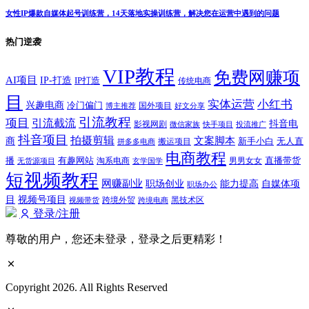
女性IP爆款自媒体起号训练营，14天落地实操训练营，解决您在运营中遇到的问题
热门逆袭
VIP教程
免费网赚项
AI项目
IP-打造
IP打造
传统电商
目
实体运营
小红书
兴趣电商
冷门偏门
国外项目
博主推荐
好文分享
引流教程
项目
引流截流
抖音电
影视网剧
快手项目
投流推广
微信家族
抖音项目
拍摄剪辑
商
文案脚本
新手小白
无人直
拼多多电商
搬运项目
电商教程
有趣网站
直播带货
播
淘系电商
男男女女
无货源项目
玄学国学
短视频教程
网赚副业
能力提高
职场创业
自媒体项
职场办公
视频号项目
目
跨境外贸
视频带货
跨境电商
黑技术区
登录/注册
尊敬的用户，您还未登录，登录之后更精彩！
Copyright 2026. All Rights Reserved