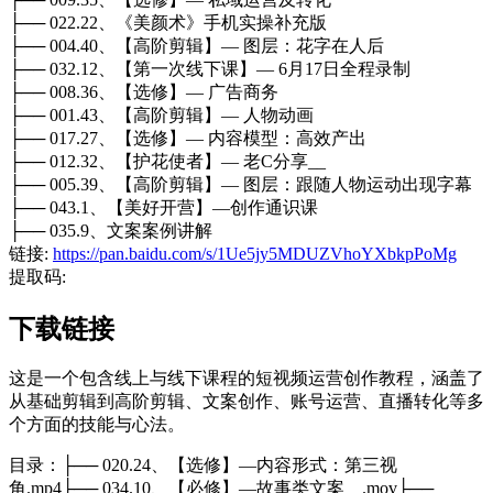
├── 022.22、《美颜术》手机实操补充版
├── 004.40、【高阶剪辑】— 图层：花字在人后
├── 032.12、【第一次线下课】— 6月17日全程录制
├── 008.36、【选修】— 广告商务
├── 001.43、【高阶剪辑】— 人物动画
├── 017.27、【选修】— 内容模型：高效产出
├── 012.32、【护花使者】— 老C分享__
├── 005.39、【高阶剪辑】— 图层：跟随人物运动出现字幕
├── 043.1、【美好开营】—创作通识课
├── 035.9、文案案例讲解
链接:
https://pan.baidu.com/s/1Ue5jy5MDUZVhoYXbkpPoMg
提取码:
下载链接
这是一个包含线上与线下课程的短视频运营创作教程，涵盖了
从基础剪辑到高阶剪辑、文案创作、账号运营、直播转化等多
个方面的技能与心法。
目录：├── 020.24、【选修】—内容形式：第三视
角.mp4├── 034.10、【必修】—故事类文案__.mov├──