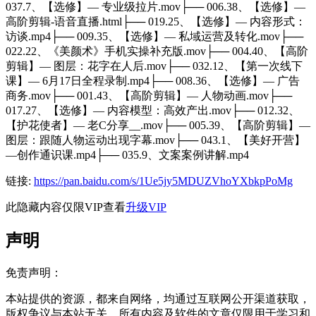
037.7、【选修】— 专业级拉片.mov├── 006.38、【选修】—
高阶剪辑-语音直播.html├── 019.25、【选修】— 内容形式：
访谈.mp4├── 009.35、【选修】— 私域运营及转化.mov├──
022.22、《美颜术》手机实操补充版.mov├── 004.40、【高阶
剪辑】— 图层：花字在人后.mov├── 032.12、【第一次线下
课】— 6月17日全程录制.mp4├── 008.36、【选修】— 广告
商务.mov├── 001.43、【高阶剪辑】— 人物动画.mov├──
017.27、【选修】— 内容模型：高效产出.mov├── 012.32、
【护花使者】— 老C分享__.mov├── 005.39、【高阶剪辑】—
图层：跟随人物运动出现字幕.mov├── 043.1、【美好开营】
—创作通识课.mp4├── 035.9、文案案例讲解.mp4
链接:
https://pan.baidu.com/s/1Ue5jy5MDUZVhoYXbkpPoMg
此隐藏内容仅限VIP查看
升级VIP
声明
免责声明：
本站提供的资源，都来自网络，均通过互联网公开渠道获取，
版权争议与本站无关，所有内容及软件的文章仅限用于学习和