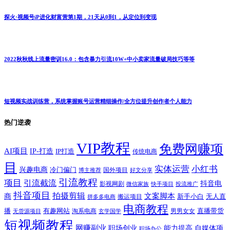
探火·视频号iP进化财富营第1期，21天从0到1，从定位到变现
2022秋秋线上流量密训16.0：包含暴力引流10W+中小卖家流量破局技巧等等
短视频实战训练营，系统掌握账号运营精细操作/全方位提升创作者个人能力
热门逆袭
VIP教程
免费网赚项
AI项目
IP-打造
IP打造
传统电商
目
实体运营
小红书
兴趣电商
冷门偏门
国外项目
博主推荐
好文分享
引流教程
项目
引流截流
抖音电
影视网剧
快手项目
投流推广
微信家族
抖音项目
拍摄剪辑
商
文案脚本
新手小白
无人直
拼多多电商
搬运项目
电商教程
有趣网站
直播带货
播
淘系电商
男男女女
无货源项目
玄学国学