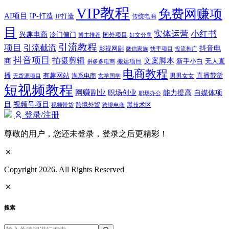
VIP教程
免费网赚项
AI项目
IP-打造
IP打造
传统电商
目
实体运营
小红书
兴趣电商
冷门偏门
国外项目
博主推荐
好文分享
引流教程
项目
引流截流
抖音电
影视网剧
快手项目
投流推广
微信家族
抖音项目
拍摄剪辑
商
文案脚本
新手小白
无人直
拼多多电商
搬运项目
电商教程
有趣网站
直播带货
播
淘系电商
男男女女
无货源项目
玄学国学
短视频教程
网赚副业
能力提高
职场创业
自媒体项
职场办公
视频号项目
目
跨境外贸
视频带货
跨境电商
黑技术区
登录/注册
尊敬的用户，您还未登录，登录之后更精彩！
Copyright 2026. All Rights Reserved
搜索