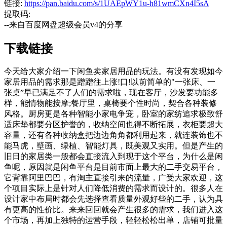
链接:
https://pan.baidu.com/s/1UAEpWY1u-h81wmCXn4I5sA
提取码:
--来自百度网盘超级会员v4的分享
下载链接
今天给大家介绍一下闲鱼卖家居用品的玩法。有没有发现如今
家居用品的需求那是蹭蹭往上涨!口!以前简单的"一张床、一
张桌”早已满足不了人们的需求啦，现在客厅，沙发要功能多
样，能情物能按摩;餐厅里，桌椅要个性时尚，契合各种装修
风格。厨房更是各种智能小家电争宠，卧室的家纺追求极致舒
适床垫都要分区护誉的，收纳空间也得不断拓展，衣柜要超大
容量，还有各种收纳盒把边边角角都利用起来，就连装饰也不
能马虎，壁画、绿植、智能灯具，既美观又实用。但是产生的
旧日的家居类一般都会直接流入到现于这个平台，为什么是闲
鱼呢，原因就是闲鱼平台是目前市面上最大的二手交易平台，
它背靠阿里巴巴，有淘主直接引来的流量，广受大家欢迎，这
个项目实际上是针对人们降低消费的需求而设计的。很多人在
设计家中布局时都会先选择查看质量外观好些的二手，认为具
有更高的性价比。来来回回就会产生很多的需求，我们进入这
个市场，再加上独特的运营手段，轻轻松松出单，店铺可批量