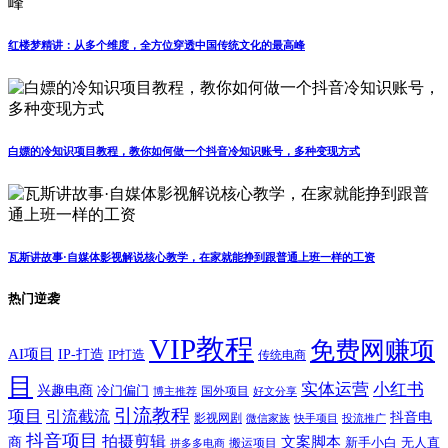
红楼梦精讲：从多个维度，全方位穿透中国传统文化的最高峰
白嫖的冷知识项目教程，教你如何做一个抖音冷知识账号，多种变现方式
瓦斯讲故事·自媒体影视解说核心教学，在家就能挣到跟普通上班一样的工资
热门逆袭
VIP教程
免费网赚项
AI项目
IP-打造
IP打造
传统电商
目
实体运营
小红书
兴趣电商
冷门偏门
国外项目
博主推荐
好文分享
引流教程
项目
引流截流
抖音电
影视网剧
快手项目
投流推广
微信家族
抖音项目
拍摄剪辑
商
文案脚本
新手小白
无人直
拼多多电商
搬运项目