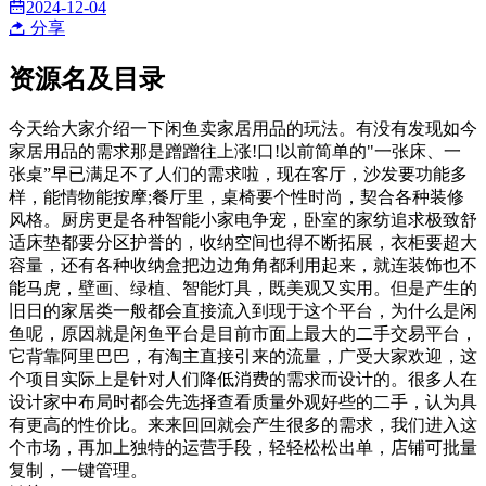
2024-12-04
分享
资源名及目录
今天给大家介绍一下闲鱼卖家居用品的玩法。有没有发现如今
家居用品的需求那是蹭蹭往上涨!口!以前简单的"一张床、一
张桌”早已满足不了人们的需求啦，现在客厅，沙发要功能多
样，能情物能按摩;餐厅里，桌椅要个性时尚，契合各种装修
风格。厨房更是各种智能小家电争宠，卧室的家纺追求极致舒
适床垫都要分区护誉的，收纳空间也得不断拓展，衣柜要超大
容量，还有各种收纳盒把边边角角都利用起来，就连装饰也不
能马虎，壁画、绿植、智能灯具，既美观又实用。但是产生的
旧日的家居类一般都会直接流入到现于这个平台，为什么是闲
鱼呢，原因就是闲鱼平台是目前市面上最大的二手交易平台，
它背靠阿里巴巴，有淘主直接引来的流量，广受大家欢迎，这
个项目实际上是针对人们降低消费的需求而设计的。很多人在
设计家中布局时都会先选择查看质量外观好些的二手，认为具
有更高的性价比。来来回回就会产生很多的需求，我们进入这
个市场，再加上独特的运营手段，轻轻松松出单，店铺可批量
复制，一键管理。