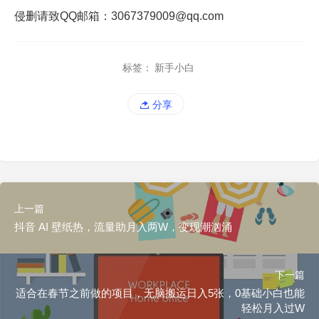
侵删请致QQ邮箱：3067379009@qq.com
标签：
新手小白
分享
上一篇
抖音 AI 壁纸热，流量助月入两W，变现潮汹涌
下一篇
适合在春节之前做的项目，无脑搬运日入5张，0基础小白也能
轻松月入过W