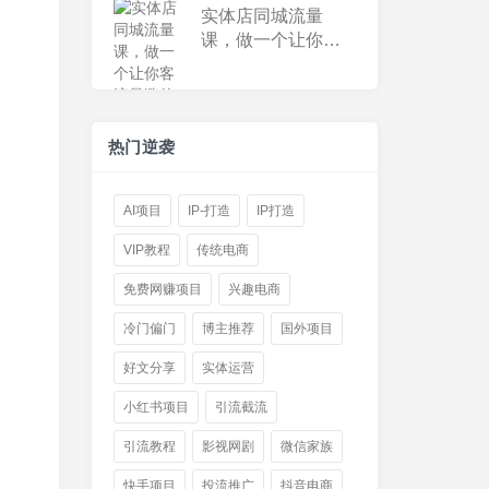
实体店同城流量
课，做一个让你客
流暴涨的实体老板
热门逆袭
AI项目
IP-打造
IP打造
VIP教程
传统电商
免费网赚项目
兴趣电商
冷门偏门
博主推荐
国外项目
好文分享
实体运营
小红书项目
引流截流
引流教程
影视网剧
微信家族
快手项目
投流推广
抖音电商