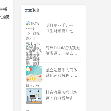
主播
文章聚合
数据能
明灯副业千计—
《生财锦囊》七十
二计：无脑式赚钱
副业，互联网最强
风口保姆级教学！
海外Tiktok短视频无
脑搬运，一键去重
轻松过原创，新手
小白听话照做日入
几张【揭秘】
独立站新手入门体
系化运营教程，助
力独立站卖家从0-1
快速入门!
抖音流量实操训练
营：百万粉丝讲师
带你从小白到进阶
操盘手！