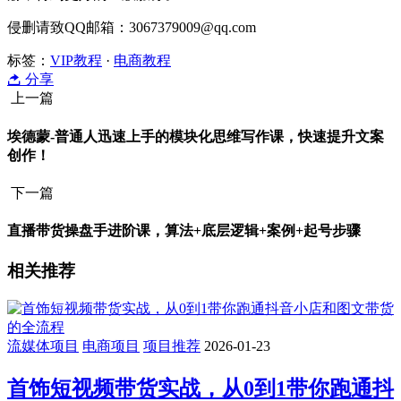
侵删请致QQ邮箱：3067379009@qq.com
标签：
VIP教程
·
电商教程
分享
上一篇
埃德蒙-普通人迅速上手的模块化思维写作课，快速提升文案
创作！
下一篇
直播带货操盘手进阶课，算法+底层逻辑+案例+起号步骤
相关推荐
流媒体项目
电商项目
项目推荐
2026-01-23
首饰短视频带货实战，从0到1带你跑通抖