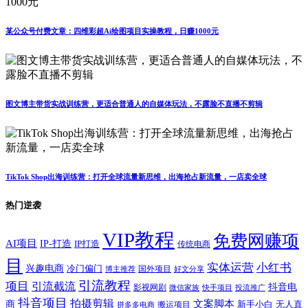
某公众号付费文章：四维彩超Ai绘图项目实操教程，日赚1000元
图文博主带货实战训练营，更适合普通人的自媒体玩法，不露脸不直播不剪辑
TikTok Shop出海训练营：打开全球流量新思维，出海抢占新流量，一店卖全球
热门逆袭
VIP教程
免费网赚项
AI项目
IP-打造
IP打造
传统电商
目
实体运营
小红书
兴趣电商
冷门偏门
国外项目
博主推荐
好文分享
引流教程
项目
引流截流
抖音电
影视网剧
快手项目
投流推广
微信家族
抖音项目
拍摄剪辑
商
文案脚本
新手小白
无人直
拼多多电商
搬运项目