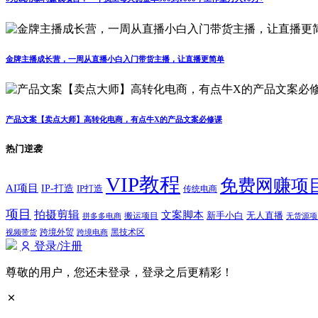
金牌主播成长营，一周从直播小白入门带货主播，让直播更简单
产品文案【卖点大师】高转化电商，有点牛X的产品文案必修课
热门逆袭
VIP教程
免费网赚项
AI项目
IP-打造
IP打造
传统电商
项目
拍摄剪辑
文案脚本
新手小白
无人直播
拼多多电商
搬运项目
无货源项
跨境外贸
视频带货
跨境电商
黑技术区
登录/注册
尊敬的用户，您还未登录，登录之后更精彩！