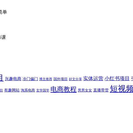
目
实体运营
小红书项目
兴趣电商
冷门偏门
国外项目
博主推荐
好文分享
短视
电商教程
有趣网站
直播带货
淘系电商
男男女女
目
玄学国学