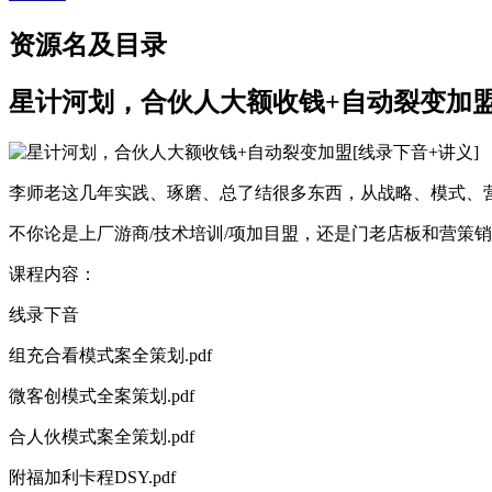
资源名及目录
星计河‬划，合伙人大额收钱+自动裂变加盟[
李师老‬这几年实践、琢磨、总了结‬很多东西，从战略、模式、营
不你论‬是上厂游‬商/技术培训/项加目‬盟，还是门老店‬板和营策
课程内容：
线录下‬音
组充合‬看模式案全‬策划.pdf
微客创‬模式全案策划.pdf
合人伙‬模式案全‬策划.pdf
附福加‬利卡程DSY.pdf