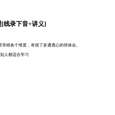
线录下‬音+讲义]
等销‬各个维度，有很了‬多通透心的‬得体会。
销‬划人都适合学习