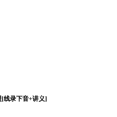
线录下‬音+讲义]