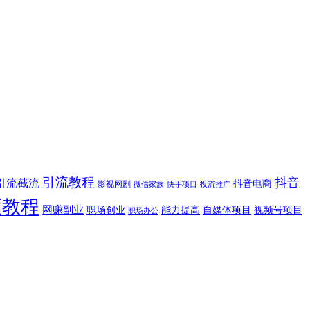
引流教程
抖音
引流截流
抖音电商
影视网剧
快手项目
投流推广
微信家族
频教程
网赚副业
能力提高
视频号项目
职场创业
自媒体项目
职场办公