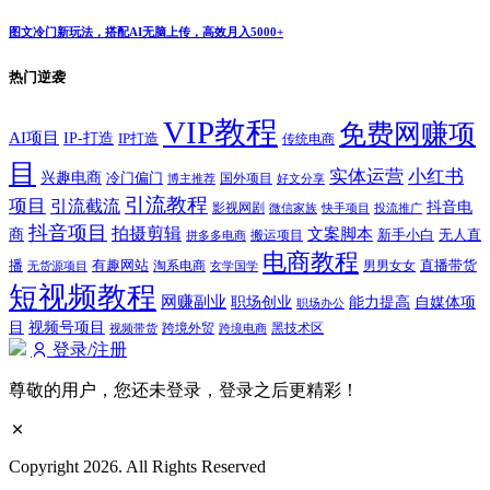
图文冷门新玩法，搭配AI无脑上传，高效月入5000+
热门逆袭
VIP教程
免费网赚项
AI项目
IP-打造
IP打造
传统电商
目
实体运营
小红书
兴趣电商
冷门偏门
国外项目
博主推荐
好文分享
引流教程
项目
引流截流
抖音电
影视网剧
快手项目
投流推广
微信家族
抖音项目
拍摄剪辑
商
文案脚本
新手小白
无人直
拼多多电商
搬运项目
电商教程
有趣网站
直播带货
播
淘系电商
男男女女
无货源项目
玄学国学
短视频教程
网赚副业
能力提高
职场创业
自媒体项
职场办公
视频号项目
目
跨境外贸
视频带货
跨境电商
黑技术区
登录/注册
尊敬的用户，您还未登录，登录之后更精彩！
Copyright 2026. All Rights Reserved