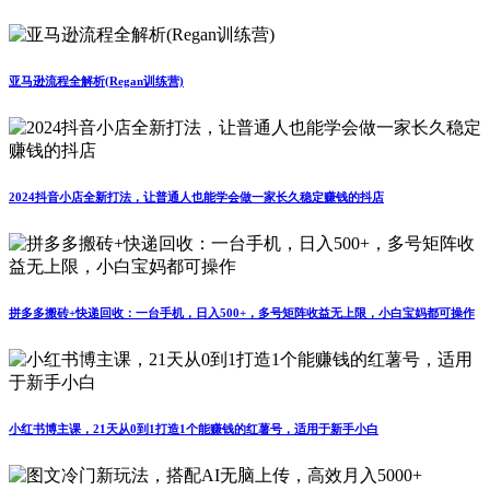
亚马逊流程全解析(Regan训练营)
2024抖音小店全新打法，让普通人也能学会做一家长久稳定赚钱的抖店
拼多多搬砖+快递回收：一台手机，日入500+，多号矩阵收益无上限，小白宝妈都可操作
小红书博主课，21天从0到1打造1个能赚钱的红薯号，适用于新手小白