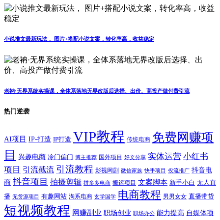
小说推文最新玩法， 图片+搭配小说文案，转化率高，收益稳定
老衲·无界系统实操课，全体系落地无界改版后选择、出价、高投产做付费引流
热门逆袭
VIP教程
免费网赚项
AI项目
IP-打造
IP打造
传统电商
目
实体运营
小红书
兴趣电商
冷门偏门
国外项目
博主推荐
好文分享
引流教程
项目
引流截流
抖音电
影视网剧
快手项目
投流推广
微信家族
抖音项目
拍摄剪辑
商
文案脚本
新手小白
无人直
拼多多电商
搬运项目
电商教程
有趣网站
直播带货
播
淘系电商
男男女女
无货源项目
玄学国学
短视频教程
网赚副业
能力提高
职场创业
自媒体项
职场办公