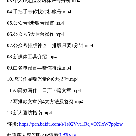
03.个人IP定位及对标账号分析.mp4
04.手把手带你找对标账号.mp4
05.公众号4步账号设置.mp4
06.公众号5大后台操作.mp4
07.公众号排版神器—排版只要1分钟.mp4
08.新媒体工具介绍.mp4
09.白名单设置—帮你推流.mp4
10.增加作品曝光量的6大技巧.mp4
11.AI高效写作—日产10篇文章.mp4
12.写爆款文章的4大方法及答疑.mp4
13.新人避坑指南.mp4
链接:
https://pan.baidu.com/s/1s02Vva1RejvOXlxW7pplzw
此隐藏内容仅限VIP查看
升级VIP