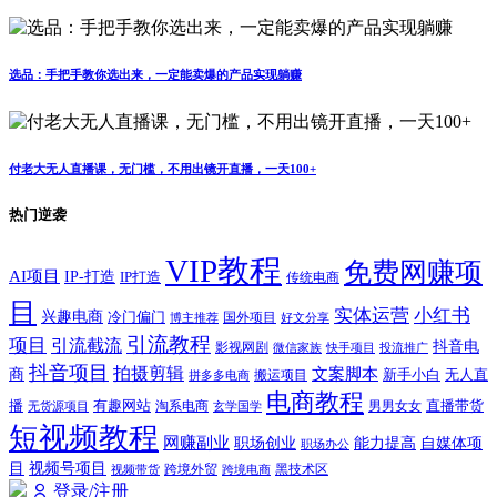
选品：手把手教你选出来，一定能卖爆的产品实现躺赚
付老大无人直播课，无门槛，不用出镜开直播，一天100+
热门逆袭
VIP教程
免费网赚项
AI项目
IP-打造
IP打造
传统电商
目
实体运营
小红书
兴趣电商
冷门偏门
国外项目
博主推荐
好文分享
引流教程
项目
引流截流
抖音电
影视网剧
快手项目
投流推广
微信家族
抖音项目
拍摄剪辑
商
文案脚本
新手小白
无人直
拼多多电商
搬运项目
电商教程
有趣网站
直播带货
播
淘系电商
男男女女
无货源项目
玄学国学
短视频教程
网赚副业
能力提高
职场创业
自媒体项
职场办公
视频号项目
目
跨境外贸
视频带货
跨境电商
黑技术区
登录/注册