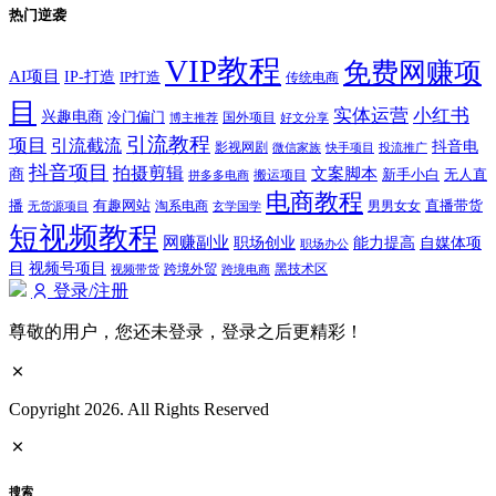
热门逆袭
VIP教程
免费网赚项
AI项目
IP-打造
IP打造
传统电商
目
实体运营
小红书
兴趣电商
冷门偏门
国外项目
博主推荐
好文分享
引流教程
项目
引流截流
抖音电
影视网剧
快手项目
投流推广
微信家族
抖音项目
拍摄剪辑
商
文案脚本
新手小白
无人直
拼多多电商
搬运项目
电商教程
有趣网站
直播带货
播
淘系电商
男男女女
无货源项目
玄学国学
短视频教程
网赚副业
能力提高
职场创业
自媒体项
职场办公
视频号项目
目
跨境外贸
视频带货
跨境电商
黑技术区
登录/注册
尊敬的用户，您还未登录，登录之后更精彩！
Copyright 2026. All Rights Reserved
搜索