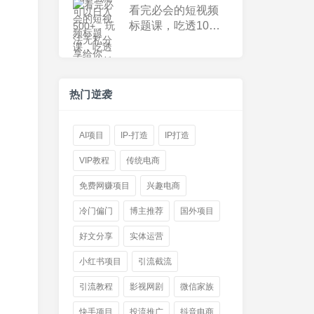
享给你
看完必会的短视频
标题课，吃透10大
人性心理，拿捏爆
款标题套路
热门逆袭
AI项目
IP-打造
IP打造
VIP教程
传统电商
免费网赚项目
兴趣电商
冷门偏门
博主推荐
国外项目
好文分享
实体运营
小红书项目
引流截流
引流教程
影视网剧
微信家族
快手项目
投流推广
抖音电商