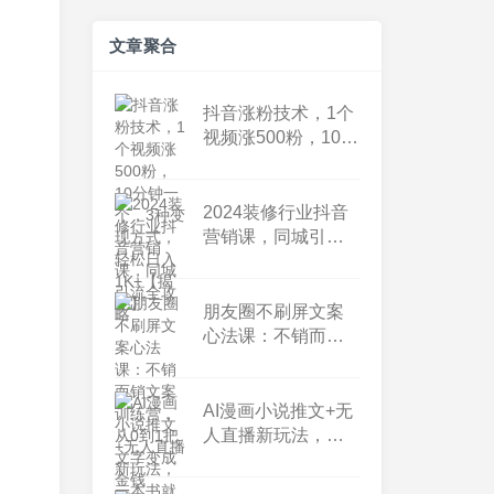
文章聚合
抖音涨粉技术，1个
视频涨500粉，10分
钟一个，3种变现方
式，轻松日入1K+
【揭秘】
2024装修行业抖音
营销课，同城引流
全攻略
朋友圈不刷屏文案
心法课：不销而销
文案训练营，从0到
1把文字变成金钱
AI漫画小说推文+无
人直播新玩法，一
本书就可以日入
500+，玩法无私分