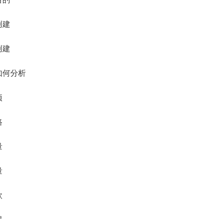
创建
创建
如何分析
项
路
量
量
款