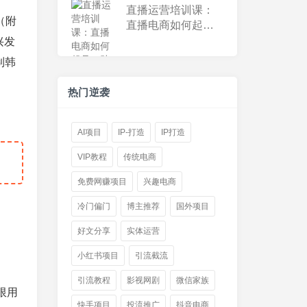
直播运营培训课：
（附
直播电商如何起
号，助力流量起飞
兴发
制韩
热门逆袭
AI项目
IP-打造
IP打造
VIP教程
传统电商
免费网赚项目
兴趣电商
冷门偏门
博主推荐
国外项目
好文分享
实体运营
小红书项目
引流截流
引流教程
影视网剧
微信家族
限用
快手项目
投流推广
抖音电商