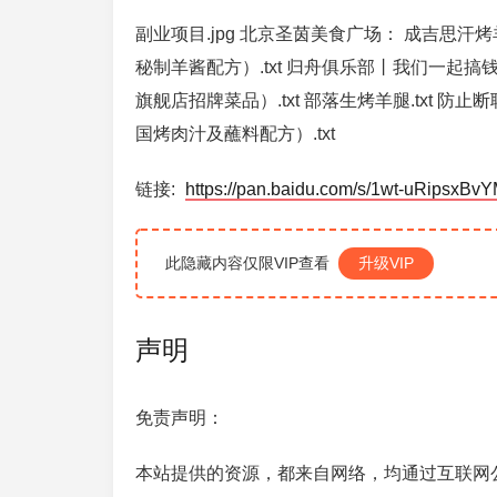
副业项目.jpg 北京圣茵美食广场： 成吉思汗
秘制羊酱配方）.txt 归舟俱乐部丨我们一起搞钱
旗舰店招牌菜品）.txt 部落生烤羊腿.txt 防
国烤肉汁及蘸料配方）.txt
链接:
https://pan.baidu.com/s/1wt-uRipsxBv
此隐藏内容仅限VIP查看
升级VIP
声明
免责声明：
本站提供的资源，都来自网络，均通过互联网