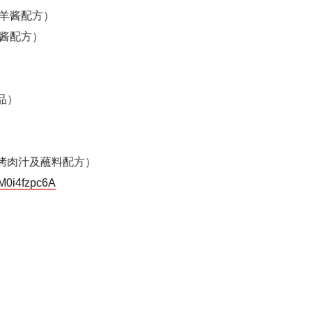
制羊酱配方）
酱配方）
品）
烤肉汁及蘸料配方）
YM0i4fzpc6A