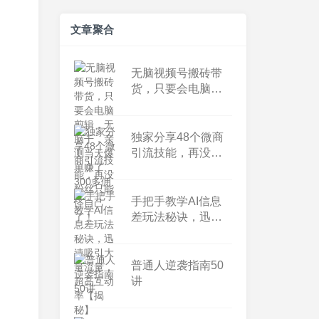
文章聚合
无脑视频号搬砖带
货，只要会电脑剪
辑，无脑干，亲测
当天爆单赚了300多
佣金
独家分享48个微商
引流技能，再没粉
丝只能怪自己了！
手把手教学AI信息
差玩法秘诀，迅速
吸引大量流量，超
高互动率【揭秘】
普通人逆袭指南50
讲