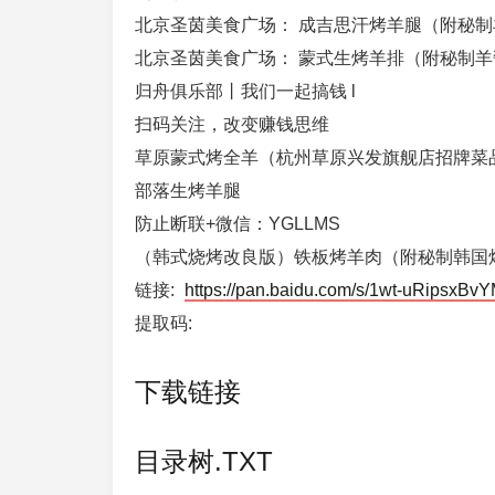
北京圣茵美食广场： 成吉思汗烤羊腿（附秘
北京圣茵美食广场： 蒙式生烤羊排（附秘制羊
归舟俱乐部丨我们一起搞钱 l
扫码关注，改变赚钱思维
草原蒙式烤全羊（杭州草原兴发旗舰店招牌菜
部落生烤羊腿
防止断联+微信：YGLLMS
（韩式烧烤改良版）铁板烤羊肉（附秘制韩国
链接:
https://pan.baidu.com/s/1wt-uRipsxBv
提取码:
下载链接
目录树.TXT