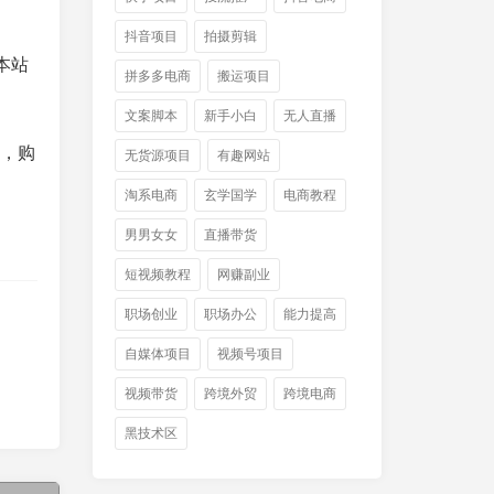
抖音项目
拍摄剪辑
本站
拼多多电商
搬运项目
文案脚本
新手小白
无人直播
件，购
无货源项目
有趣网站
淘系电商
玄学国学
电商教程
男男女女
直播带货
短视频教程
网赚副业
职场创业
职场办公
能力提高
自媒体项目
视频号项目
视频带货
跨境外贸
跨境电商
黑技术区