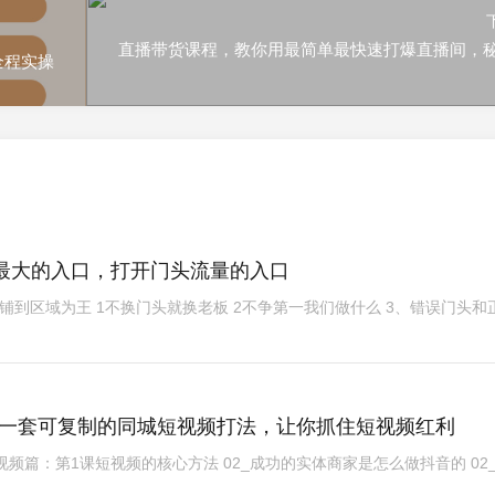
直播带货课程，教你用最简单最快速打爆直播间，
全程实操
门头‬战略，餐‮门饮‬店‮量流‬最‮的大‬入口，打开门头流量的入口
域旺铺到区域为王 1不换门头就换老板 2不争第一我们做什么 3、错误门头和
，一套可复制的同城短视频打法，让你抓住短视频红利
视频篇：第1课短视频的核心方法 02_成功的实体商家是怎么做抖音的 02_短 