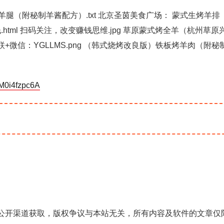
烤羊腿（附秘制羊酱配方）.txt 北京圣茵美食广场： 蒙式生烤羊排
.html 扫码关注，改变赚钱思维.jpg 草原蒙式烤全羊（杭州草原
止断联+微信：YGLLMS.png （韩式烧烤改良版）铁板烤羊肉（附秘
YM0i4fzpc6A
公开渠道获取，版权争议与本站无关，所有内容及软件的文章仅