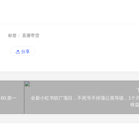
标签：
直播带货
分享
0.第一
全新小红书软广项目，不死号不掉蒲公英等级，1个
收益