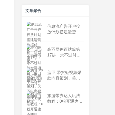
文章聚合
信息流广告开户投
放计划搭建运营数
据优化，从0-1全部
讲清楚
高羽网创百站篇第
17讲：永不过时算
命网项目，偏门暴li
自动月入过万
盖亚-带货短视频爆
款内容策划，关于
电商视频的独门秘
籍
旅游带券达人玩法
教程：0粉开通达人
团购，旅游达人0粉
可变现