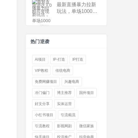
最新直播暴力拉新
玩法，单场1000＋
（详细玩法教程）
【揭秘】
热门逆袭
AI项目
IP-打造
IP打造
VIP教程
传统电商
免费网赚项目
兴趣电商
冷门偏门
博主推荐
国外项目
好文分享
实体运营
小红书项目
引流截流
引流教程
影视网剧
微信家族
快手项目
投流推广
抖音电商