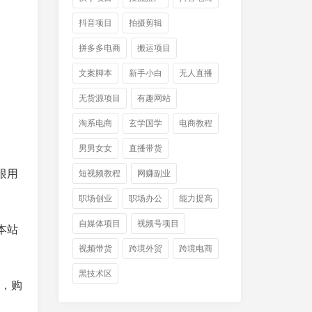
抖音项目
拍摄剪辑
拼多多电商
搬运项目
文案脚本
新手小白
无人直播
无货源项目
有趣网站
淘系电商
玄学国学
电商教程
男男女女
直播带货
限用
短视频教程
网赚副业
职场创业
职场办公
能力提高
自媒体项目
视频号项目
本站
视频带货
跨境外贸
跨境电商
黑技术区
件，购