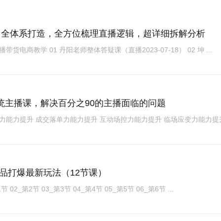
：全体系打造，全方位梳理直播逻辑，超详细拆解分析
电商教学 01 丹阳老师整体答疑课（直播2023-07-18） 02 坤 ...
统主播课，解决百分之90的主播面临的问题
力能力提升 成交落单力能力提升 互动场控力能力提升 临场应变力能力提
品打爆最新玩法（12节课）
资源名及目录 课程内容： 01_第1节 02_第2节 03_第3节 04_第4节 05_第5节 06_第6节 ...