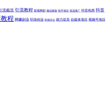
引流教程
抖音
引流截流
抖音电商
影视网剧
快手项目
投流推广
微信家族
频教程
网赚副业
能力提高
视频号项目
职场创业
自媒体项目
职场办公