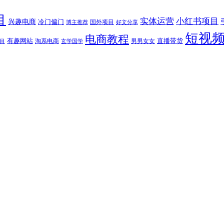
目
实体运营
小红书项目
兴趣电商
冷门偏门
国外项目
博主推荐
好文分享
短视
电商教程
有趣网站
直播带货
淘系电商
男男女女
目
玄学国学