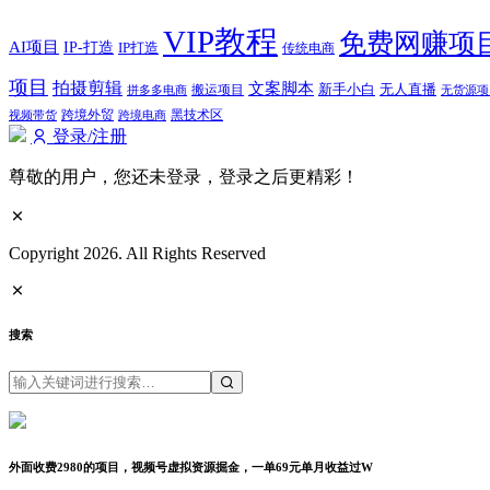
VIP教程
免费网赚项
AI项目
IP-打造
IP打造
传统电商
项目
拍摄剪辑
文案脚本
新手小白
无人直播
拼多多电商
搬运项目
无货源项
跨境外贸
视频带货
跨境电商
黑技术区
登录/注册
尊敬的用户，您还未登录，登录之后更精彩！
Copyright 2026. All Rights Reserved
搜索
外面收费2980的项目，视频号虚拟资源掘金，一单69元单月收益过W