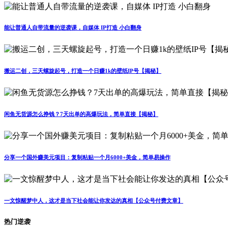
能让普通人自带流量的逆袭课，自媒体 IP打造 小白翻身
搬运二创，三天螺旋起号，打造一个日赚1k的壁纸IP号【揭秘】
闲鱼无货源怎么挣钱？7天出单的高爆玩法，简单直接【揭秘】
分享一个国外赚美元项目：复制粘贴一个月6000+美金，简单易操作
一文惊醒梦中人，这才是当下社会能让你发达的真相【公众号付费文章】
热门逆袭