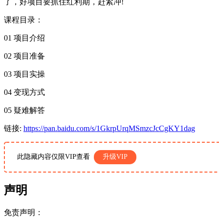
了，好项目要抓住红利期，赶紧冲!
课程目录：
01 项目介绍
02 项目准备
03 项目实操
04 变现方式
05 疑难解答
链接:
https://pan.baidu.com/s/1GkrpUrqMSmzcJcCgKY1dag
此隐藏内容仅限VIP查看
升级VIP
声明
免责声明：