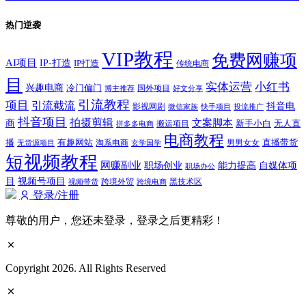
热门逆袭
VIP教程
免费网赚项
AI项目
IP-打造
IP打造
传统电商
目
实体运营
小红书
兴趣电商
冷门偏门
国外项目
博主推荐
好文分享
引流教程
项目
引流截流
抖音电
影视网剧
快手项目
投流推广
微信家族
抖音项目
拍摄剪辑
商
文案脚本
新手小白
无人直
拼多多电商
搬运项目
电商教程
有趣网站
直播带货
播
淘系电商
男男女女
无货源项目
玄学国学
短视频教程
网赚副业
能力提高
职场创业
自媒体项
职场办公
视频号项目
目
跨境外贸
视频带货
跨境电商
黑技术区
登录/注册
尊敬的用户，您还未登录，登录之后更精彩！
Copyright 2026. All Rights Reserved