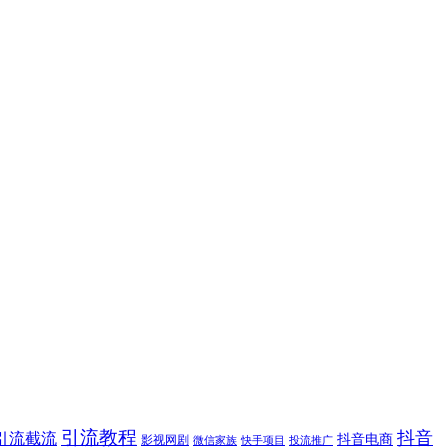
引流教程
抖音
引流截流
抖音电商
影视网剧
快手项目
投流推广
微信家族