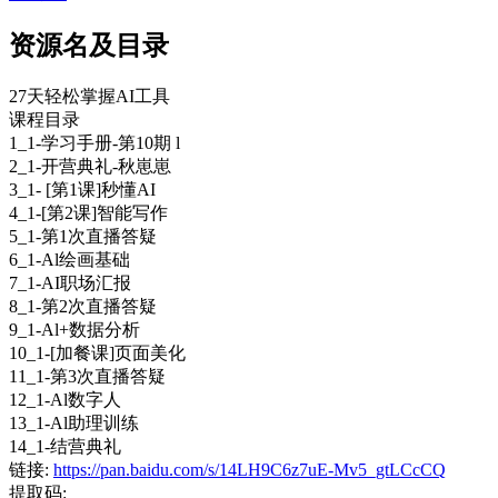
资源名及目录
27天轻松掌握AI工具
课程目录
1_1-学习手册-第10期 l
2_1-开营典礼-秋崽崽
3_1- [第1课]秒懂AI
4_1-[第2课]智能写作
5_1-第1次直播答疑
6_1-Al绘画基础
7_1-AI职场汇报
8_1-第2次直播答疑
9_1-Al+数据分析
10_1-[加餐课]页面美化
11_1-第3次直播答疑
12_1-Al数字人
13_1-Al助理训练
14_1-结营典礼
链接:
https://pan.baidu.com/s/14LH9C6z7uE-Mv5_gtLCcCQ
提取码: