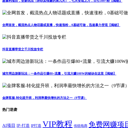
超暴利项目，全新玩法（辞职卖情趣的第几天），七天变现上万，日引500+粉【揭秘】
全网首发，截流热点人物话题或直播，快速涨粉，0基础可做，迅速暴力变现【揭秘】
抖音直播带货之千川投放专栏
城市周边游新玩法：一条作品引爆80+流量，引流大赚100W的秘诀在这里【揭秘】
金牌客服-转化提升班，利润率最快增长的方法之一（9节课）
热门逆袭
VIP教程
免费网赚项
AI项目
IP-打造
IP打造
传统电商