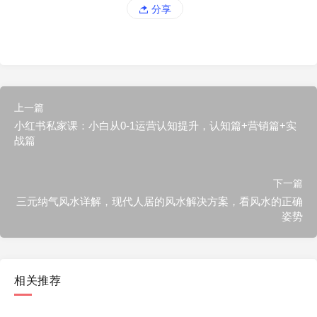
分享
上一篇
小红书私家课：小白从0-1运营认知提升，认知篇+营销篇+实
战篇
下一篇
三元纳气风水详解，现代人居的风水解决方案，看风水的正确
姿势
相关推荐