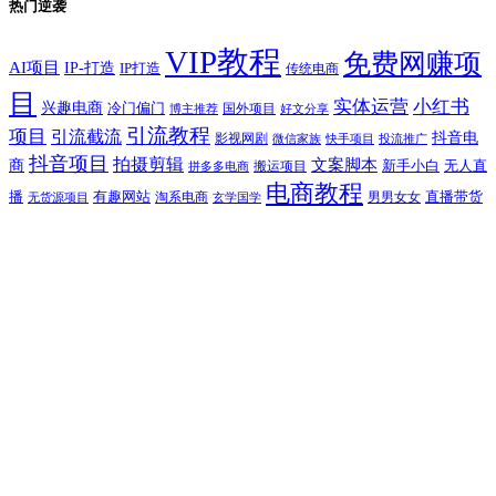
热门逆袭
VIP教程
免费网赚项
AI项目
IP-打造
IP打造
传统电商
目
实体运营
小红书
兴趣电商
冷门偏门
国外项目
博主推荐
好文分享
引流教程
项目
引流截流
抖音电
影视网剧
快手项目
投流推广
微信家族
抖音项目
拍摄剪辑
商
文案脚本
新手小白
无人直
拼多多电商
搬运项目
电商教程
有趣网站
直播带货
播
淘系电商
男男女女
无货源项目
玄学国学
短视频教程
网赚副业
能力提高
职场创业
自媒体项
职场办公
视频号项目
目
跨境外贸
视频带货
跨境电商
黑技术区
登录/注册
尊敬的用户，您还未登录，登录之后更精彩！
Copyright 2026. All Rights Reserved
搜索