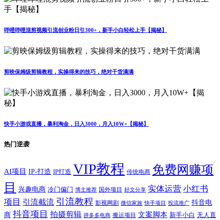
哔哩哔哩混剪视频引流创业粉日引300+，新手小白轻松上手【揭秘】
剪映保姆级剪辑教程，实操得来的技巧，绝对干货满满
快手小游戏直播，暴利淘金，日入3000，月入10W+【揭秘】
热门逆袭
VIP教程
免费网赚项
AI项目
IP-打造
IP打造
传统电商
目
实体运营
小红书
兴趣电商
冷门偏门
国外项目
博主推荐
好文分享
引流教程
项目
引流截流
抖音电
影视网剧
快手项目
投流推广
微信家族
抖音项目
拍摄剪辑
商
文案脚本
新手小白
无人直
拼多多电商
搬运项目