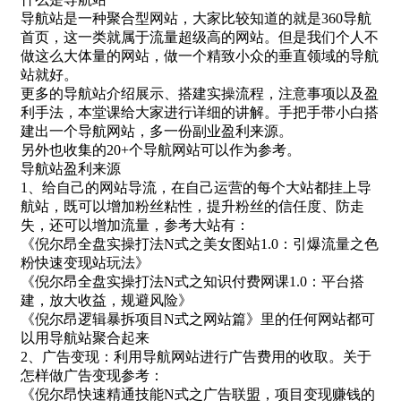
导航站是一种聚合型网站，大家比较知道的就是360导航
首页，这一类就属于流量超级高的网站。但是我们个人不
做这么大体量的网站，做一个精致小众的垂直领域的导航
站就好。
更多的导航站介绍展示、搭建实操流程，注意事项以及盈
利手法，本堂课给大家进行详细的讲解。手把手带小白搭
建出一个导航网站，多一份副业盈利来源。
另外也收集的20+个导航网站可以作为参考。
导航站盈利来源
1、给自己的网站导流，在自己运营的每个大站都挂上导
航站，既可以增加粉丝粘性，提升粉丝的信任度、防走
失，还可以增加流量，参考大站有：
《倪尔昂全盘实操打法N式之美女图站1.0：引爆流量之色
粉快速变现站玩法》
《倪尔昂全盘实操打法N式之知识付费网课1.0：平台搭
建，放大收益，规避风险》
《倪尔昂逻辑暴拆项目N式之网站篇》里的任何网站都可
以用导航站聚合起来
2、广告变现：利用导航网站进行广告费用的收取。关于
怎样做广告变现参考：
《倪尔昂快速精通技能N式之广告联盟，项目变现赚钱的