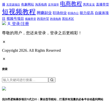
电商教程
有趣网站
直播带货
播
淘系电商
男男女女
无货源项目
玄学国学
短视频教程
网赚副业
能力提高
职场创业
自媒体项
职场办公
视频号项目
目
跨境外贸
视频带货
跨境电商
黑技术区
登录/注册
尊敬的用户，您还未登录，登录之后更精彩！
Copyright 2026. All Rights Reserved
搜索
倪尔昂逻辑暴拆项目N式之05：聚合型导航站，打通所有流量的必备半自动盈利网站
分享到：