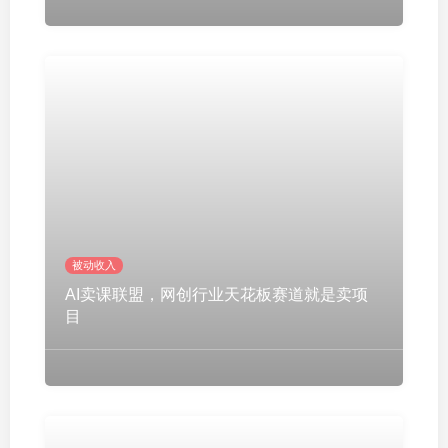
被动收入
AI卖课联盟，网创行业天花板赛道就是卖项
目