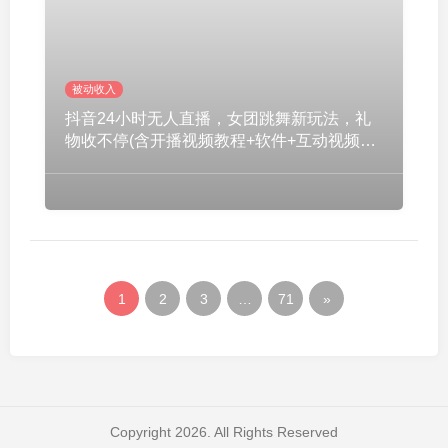
被动收入
抖音24小时无人直播，女团跳舞新玩法，礼
物收不停(含开播视频教程+软件+互动视频素
材)
1
2
3
…
71
»
Copyright 2026. All Rights Reserved