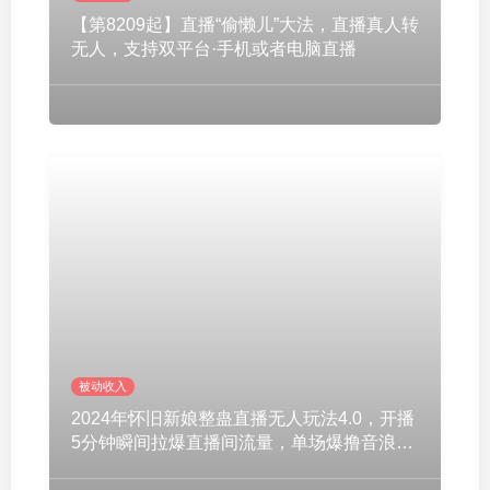
【第8209起】直播“偷懒儿”大法，直播真人转
无人，支持双平台·手机或者电脑直播
被动收入
2024年怀旧新娘整蛊直播无人玩法4.0，开播
5分钟瞬间拉爆直播间流量，单场爆撸音浪
2000+