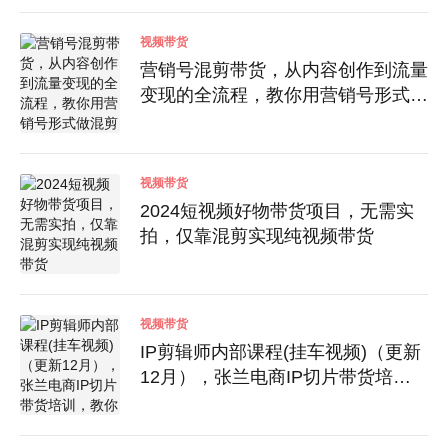
视频带货
营销号混剪带货，从内容创作到流量
变现的全流程，教你用营销号形式做
混剪带货
视频带货
2024短视频好物带货项目，无需实
拍，仅靠混剪实现纯视频带货
视频带货
IP剪辑师内部课程(挂车视频)（更新
12月），张兰电商IP切片带货培
训，教你如何制造一条爆款带货视频