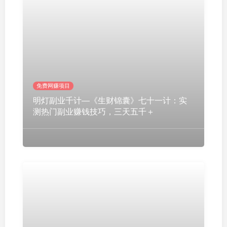
免费网赚项目
明灯副业千计—《生财锦囊》七十一计：实
测热门副业赚钱技巧，三天五千＋